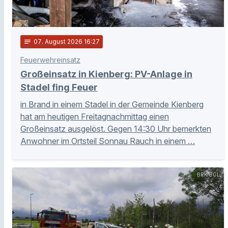
notes
07
. August 2026 16:27
Feuerwehreinsatz
Großeinsatz in Kienberg: PV-Anlage in
Stadel fing Feuer
in Brand in einem Stadel in der Gemeinde Kienberg
hat am heutigen Freitagnachmittag einen
Großeinsatz ausgelöst. Gegen 14:30 Uhr bemerkten
Anwohner im Ortsteil Sonnau Rauch in einem …
BRK BGL