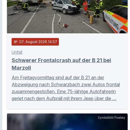
notes
07
. August 2026 14:07
Unfall
Schwerer Frontalcrash auf der B 21 bei
Marzoll
Am Freitagvormittag sind auf der B 21 an der
Abzweigung nach Schwarzbach zwei Autos frontal
zusammengestoßen. Eine 75-jährige Autofahrerin
geriet nach dem Aufprall mit ihrem Jeep über die …
Symbolbild Pixabay