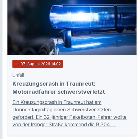
notes
07
. August 2026 14:02
Unfall
Kreuzungscrash in Traunreut:
Motorradfahrer schwerstverletzt
Ein Kreuzungscrash in Traunreut hat am
Donnerstagmittag einen Schwerstverletzten
gefordert. Ein 32-jähriger Paketboten-Fahrer wollte
von der Irsinger Straße kommend die B 304 …