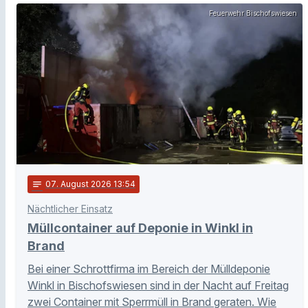
Feuerwehr Bischofswiesen
notes
07
. August 2026 13:54
Nächtlicher Einsatz
Müllcontainer auf Deponie in Winkl in
Brand
Bei einer Schrottfirma im Bereich der Mülldeponie
Winkl in Bischofswiesen sind in der Nacht auf Freitag
zwei Container mit Sperrmüll in Brand geraten. Wie