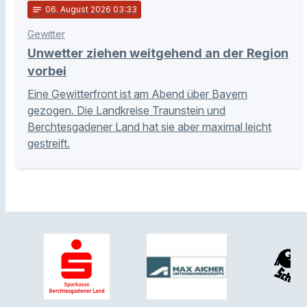
notes
06
. August 2026 03:33
Gewitter
Unwetter ziehen weitgehend an der Region
vorbei
Eine Gewitterfront ist am Abend über Bayern
gezogen. Die Landkreise Traunstein und
Berchtesgadener Land hat sie aber maximal leicht
gestreift.