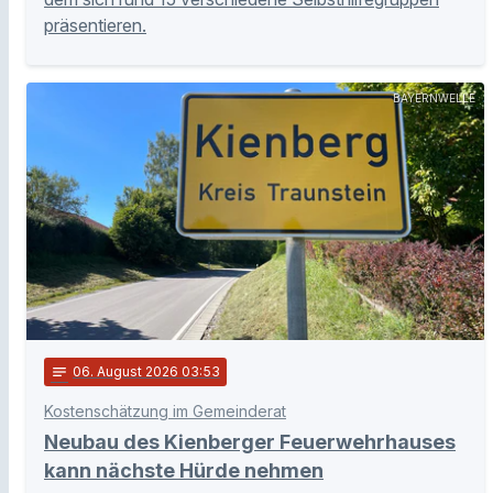
präsentieren.
BAYERNWELLE
notes
06
. August 2026 03:53
Kostenschätzung im Gemeinderat
Neubau des Kienberger Feuerwehrhauses
kann nächste Hürde nehmen