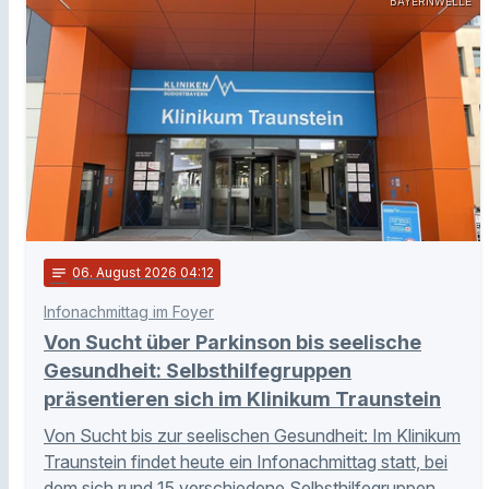
BAYERNWELLE
notes
06
. August 2026 04:12
Infonachmittag im Foyer
Von Sucht über Parkinson bis seelische
Gesundheit: Selbsthilfegruppen
präsentieren sich im Klinikum Traunstein
Von Sucht bis zur seelischen Gesundheit: Im Klinikum
Traunstein findet heute ein Infonachmittag statt, bei
dem sich rund 15 verschiedene Selbsthilfegruppen