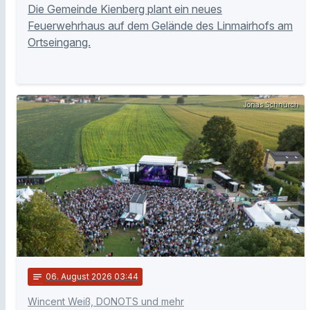
Die Gemeinde Kienberg plant ein neues
Feuerwehrhaus auf dem Gelände des Linmairhofs am
Ortseingang.
Jonas Schnürch
notes
06
. August 2026 03:44
Wincent Weiß, DONOTS und mehr