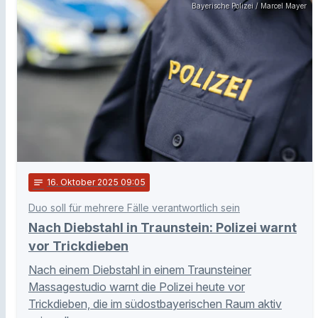
Bayerische Polizei / Marcel Mayer
notes
16
. Oktober 2025 09:05
Duo soll für mehrere Fälle verantwortlich sein
Nach Diebstahl in Traunstein: Polizei warnt
vor Trickdieben
Nach einem Diebstahl in einem Traunsteiner
Massagestudio warnt die Polizei heute vor
Trickdieben, die im südostbayerischen Raum aktiv