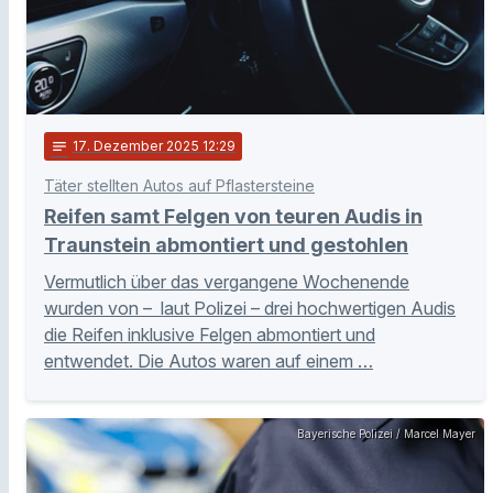
notes
17
. Dezember 2025 12:29
Täter stellten Autos auf Pflastersteine
Reifen samt Felgen von teuren Audis in
Traunstein abmontiert und gestohlen
Vermutlich über das vergangene Wochenende
wurden von – laut Polizei – drei hochwertigen Audis
die Reifen inklusive Felgen abmontiert und
entwendet. Die Autos waren auf einem …
Bayerische Polizei / Marcel Mayer