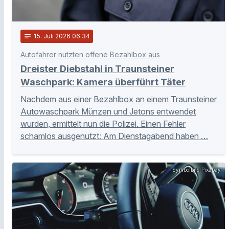
notes
15
. Juli 2026 06:34
Autofahrer nutzten offene Bezahlbox aus
Dreister Diebstahl in Traunsteiner
Waschpark: Kamera überführt Täter
Nachdem aus einer Bezahlbox an einem Traunsteiner
Autowaschpark Münzen und Jetons entwendet
wurden, ermittelt nun die Polizei. Einen Fehler
schamlos ausgenutzt: Am Dienstagabend haben …
Symbolbild Pixabay