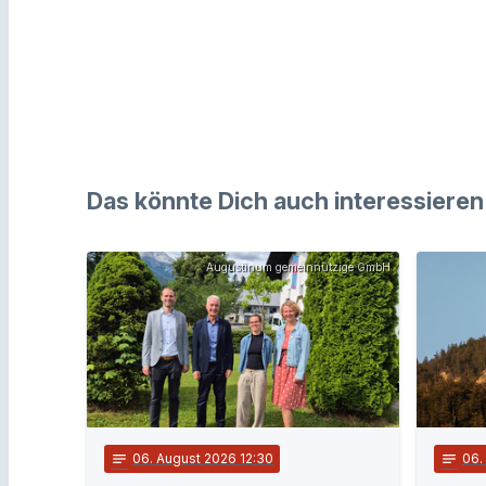
Das könnte Dich auch interessieren
Augustinum gemeinnützige GmbH
notes
06
. August 2026 12:30
notes
06