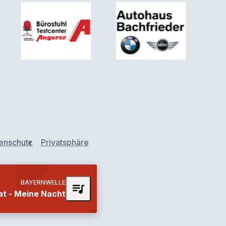
enschutz
Privatsphäre
BAYERNWELLE
queue_music
at - Meine Nacht