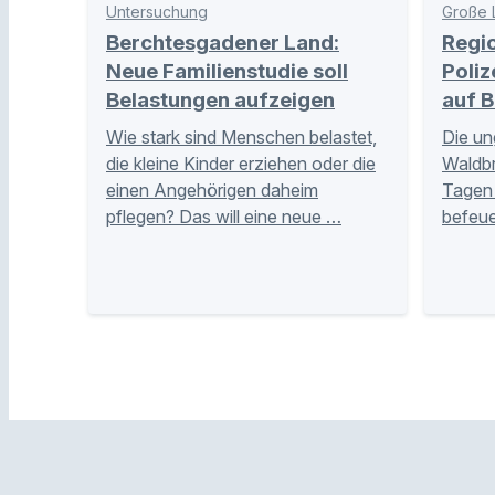
Untersuchung
Große 
Berchtesgadener Land:
Regi
Neue Familienstudie soll
Poliz
Belastungen aufzeigen
auf B
Wie stark sind Menschen belastet,
Die un
die kleine Kinder erziehen oder die
Waldb
einen Angehörigen daheim
Tagen 
pflegen? Das will eine neue …
befeue