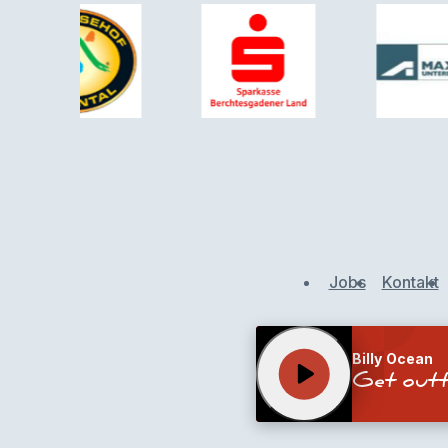
Jobs
Kontakt
Billy Ocean
play_arrow
Get out