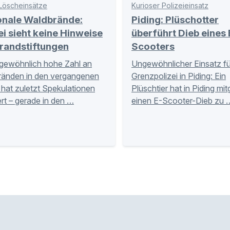
Löscheinsätze
Kurioser Polizeieinsatz
onale Waldbrände:
Piding: Plüschotter
ei sieht keine Hinweise
überführt Dieb eines 
randstiftungen
Scooters
gewöhnlich hohe Zahl an
Ungewöhnlicher Einsatz fü
ränden in den vergangenen
Grenzpolizei in Piding: Ein
hat zuletzt Spekulationen
Plüschtier hat in Piding mi
rt – gerade in den …
einen E-Scooter-Dieb zu 