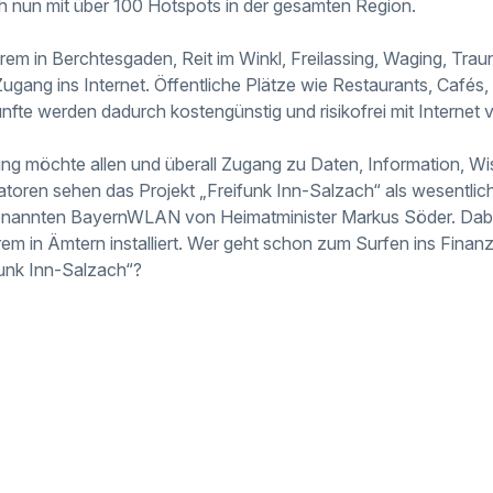
ich nun mit über 100 Hotspots in der gesamten Region.
erem in
Berchtesgaden, Reit im Winkl, Freilassing, Waging, Tra
ugang ins Internet. Öffentliche Plätze wie Restaurants, Cafés,
ünfte werden dadurch
kostengünstig und risikofrei
mit Internet 
ng möchte allen und überall Zugang zu Daten, Information, W
iatoren sehen das Projekt „Freifunk Inn-Salzach“ als
wesentlic
genannten BayernWLAN von
Heimat
minister Markus Söder. D
em in Ämtern installiert. Wer geht schon zum Surfen ins Finanz
funk Inn-Salzach“?