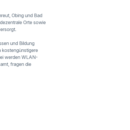
unreut, Obing und Bad
 dezentrale Orte sowie
versorgt.
issen und Bildung
h
kostengünstigere
abei werden WLAN-
amt, fragen die