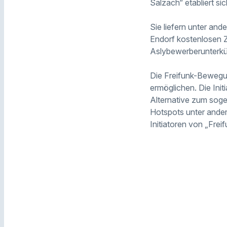
Salzach“ etabliert s
Sie liefern unter and
Endorf kostenlosen Z
Aslybewerberunterk
Die Freifunk-Bewegu
ermöglichen. Die Init
Alternative zum so
Hotspots
unter ander
Initiatoren von „Frei