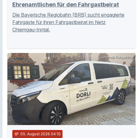
Ehrenamtlichen für den Fahrgastbeirat
Die Bayerische Regiobahn (BRB) sucht engagierte
Fahrgäste für ihren Fahrgastbeirat im Netz
Chiemgau-Inntal.
Gemeinde Ruhpolding
notes
05
. August 2026 04:10