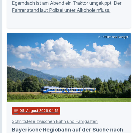
Egerndach ist am Abend ein Traktor umgekippt. Der
Fahrer stand laut Polizei unter Alkoholeinfluss.
BRB/Dietmar Denger
notes
05
. August 2026 04:15
Schnittstelle zwischen Bahn und Fahrgästen
Bayerische Regiobahn auf der Suche nach