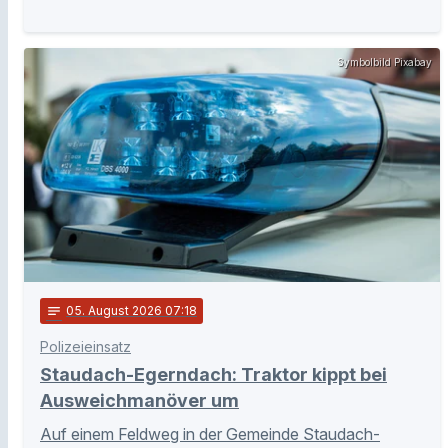
Symbolbild Pixabay
notes
05
. August 2026 07:18
Polizeieinsatz
Staudach-Egerndach: Traktor kippt bei
Ausweichmanöver um
Auf einem Feldweg in der Gemeinde Staudach-