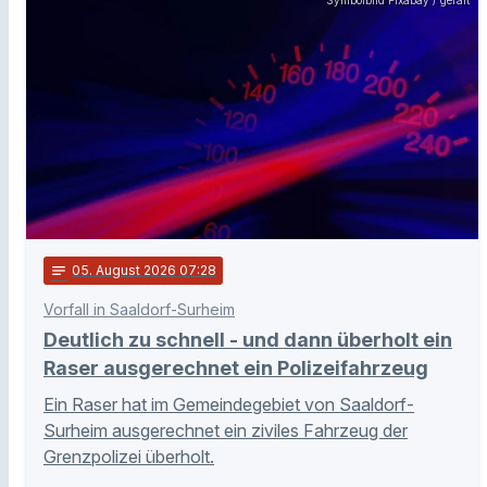
notes
05
. August 2026 07:28
Vorfall in Saaldorf-Surheim
Deutlich zu schnell - und dann überholt ein
Raser ausgerechnet ein Polizeifahrzeug
Ein Raser hat im Gemeindegebiet von Saaldorf-
Surheim ausgerechnet ein ziviles Fahrzeug der
Grenzpolizei überholt.