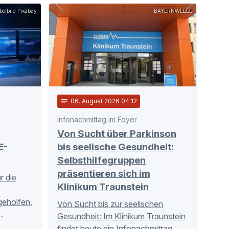
olbild Pixabay
BAYERNWELLE
notes
06
. August 2026 04:12
Infonachmittag im Foyer
Von Sucht über Parkinson
E-
bis seelische Gesundheit:
Selbsthilfegruppen
präsentieren sich im
r die
Klinikum Traunstein
tgeholfen,
Von Sucht bis zur seelischen
…
Gesundheit: Im Klinikum Traunstein
findet heute ein Infonachmittag