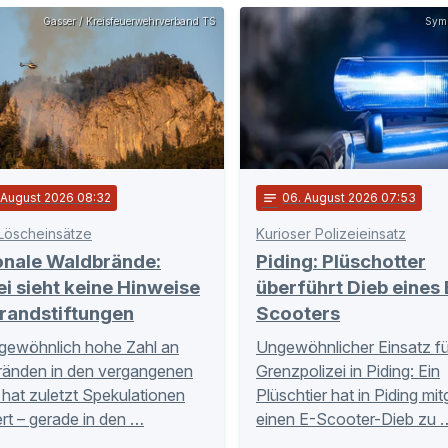
Gasser / Kreisfeuerwehrverband TS
Symb
. August 2026 08:32
notes
06
. August 2026 07:53
Löscheinsätze
Kurioser Polizeieinsatz
onale Waldbrände:
Piding: Plüschotter
ei sieht keine Hinweise
überführt Dieb eines 
randstiftungen
Scooters
gewöhnlich hohe Zahl an
Ungewöhnlicher Einsatz fü
ränden in den vergangenen
Grenzpolizei in Piding: Ein
hat zuletzt Spekulationen
Plüschtier hat in Piding mi
rt – gerade in den …
einen E-Scooter-Dieb zu 