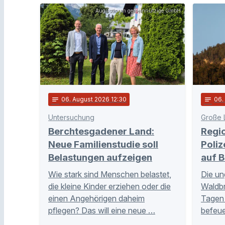
Augustinum gemeinnützige GmbH
notes
06
. August 2026 12:30
notes
06
Untersuchung
Große 
Berchtesgadener Land:
Regi
Neue Familienstudie soll
Poliz
Belastungen aufzeigen
auf B
Wie stark sind Menschen belastet,
Die un
die kleine Kinder erziehen oder die
Waldb
einen Angehörigen daheim
Tagen 
pflegen? Das will eine neue …
befeue